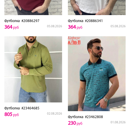
Футболка
#20886297
Футболка
#20886341
364
364
05.08.2026
05.08.2026
руб
руб
Футболка
#23464685
805
02.08.2026
руб
Футболка
#23462808
230
01.08.2026
руб