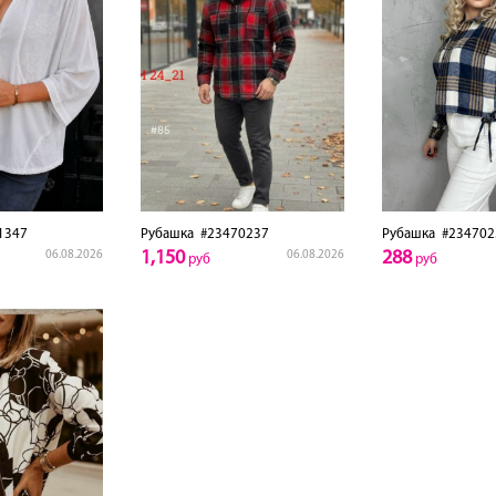
1347
Рубашка
#23470237
Рубашка
#234702
1,150
288
06.08.2026
06.08.2026
руб
руб