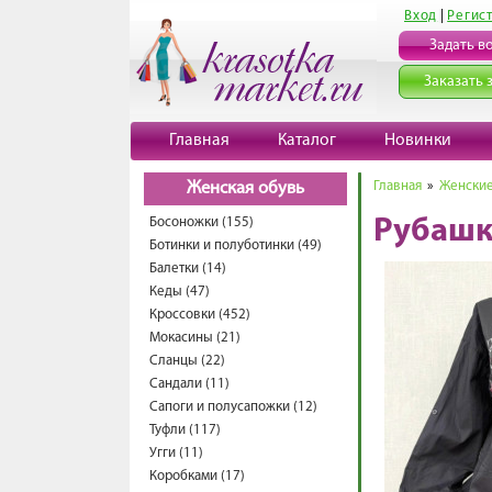
Вход
|
Регис
Задать в
Заказать 
Главная
Каталог
Новинки
Главная
»
Женские
Женская обувь
Босоножки (155)
Рубашк
Ботинки и полуботинки (49)
Балетки (14)
Кеды (47)
Кроссовки (452)
Мокасины (21)
Сланцы (22)
Сандали (11)
Сапоги и полусапожки (12)
Туфли (117)
Угги (11)
Коробками (17)