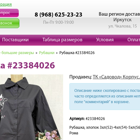
трация
опрос
Ваш регион достав
8 (968) 625-23-23
Иркутск
Пн-Пт 9:00-19:00
звонок
ул. Чкалова, 15
Поставщики
Таблица размеров
Условия
Опла
 большие размеры
»
Рубашки
» Рубашка #23384026
а #23384026
Продавец:
ТК «Садовод» Корпус.
Описание ниже скопировано с поста 
часто определяются из описания неп
поле “комментарий” в корзине.
Артикул:
#23384026
Рубашка, хлопок 3хл(52)-4хл(54)-5хл(5
Рома