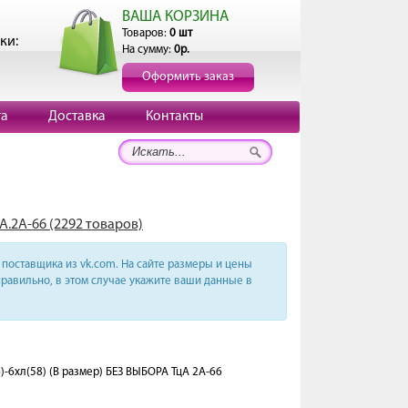
ВАША КОРЗИНА
Товаров:
0 шт
ки:
На сумму:
0р.
Оформить заказ
та
Доставка
Контакты
А.2А-66 (2292 товаров)
поставщика из vk.com. На сайте размеры и цены
равильно, в этом случае укажите ваши данные в
6)-6хл(58) (В размер) БЕЗ ВЫБОРА ТцА 2A-66