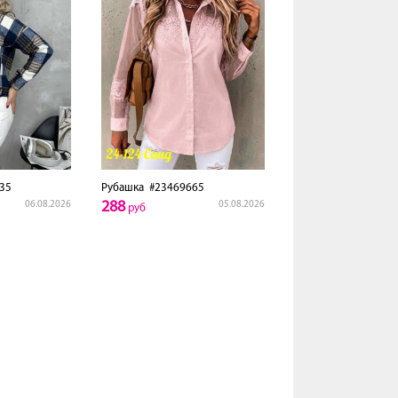
35
Рубашка
#23469665
288
06.08.2026
05.08.2026
руб