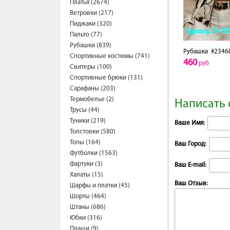
Платья (2674)
Ветровки (217)
Пиджаки (320)
Пальто (77)
Рубашки (839)
Рубашка
#2346
Спортивные костюмы (741)
460
руб
Свитеры (100)
Спортивные брюки (131)
Сарафаны (203)
Термобелье (2)
Написать 
Трусы (44)
Туники (219)
Ваше Имя:
Толстовки (580)
Топы (164)
Ваш Город:
Футболки (1563)
Фартуки (3)
Ваш E-mail:
Халаты (15)
Ваш Отзыв:
Шарфы и платки (45)
Шорты (464)
Штаны (686)
Юбки (316)
Плащи (9)