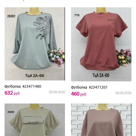
Футболка
#23471480
Футболка
#23471201
632
06.08.2026
460
06.08.2026
руб
руб