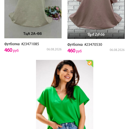
Футболка
#23471085
Футболка
#23470530
460
06.08.2026
460
06.08.2026
руб
руб