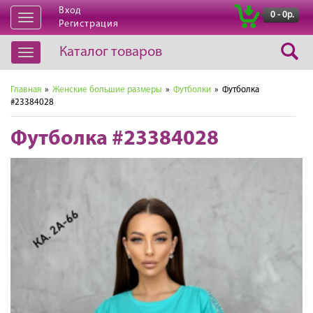
Вход
|
0 - 0р.
Открыть
Регистрация
навигацию
Каталог товаров
Открыть
навигацию
Главная
»
Женские большие размеры
»
Футболки
» Футболка
#23384028
Футболка #23384028