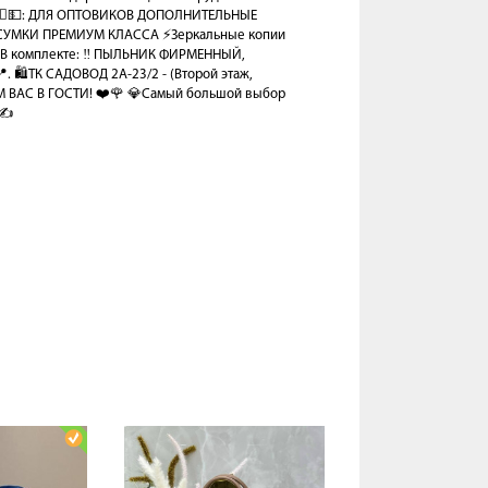
🙋‍♂️💵: ДЛЯ ОПТОВИКОВ ДОПОЛНИТЕЛЬНЫЕ
⚡️СУМКИ ПРЕМИУМ КЛАССА ⚡️Зеркальные копии
⚡️В комплекте: ‼️ ПЫЛЬНИК ФИРМЕННЫЙ,
. 🛍️ТК САДОВОД 2А-23/2 - (Второй этаж,
ЕМ ВАС В ГОСТИ! ❤️🌹 💎Самый большой выбор
 ✍️