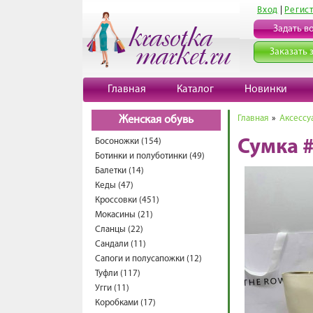
Вход
|
Регис
Задать в
Заказать 
Главная
Каталог
Новинки
Главная
»
Аксессу
Женская обувь
Босоножки (154)
Сумка 
Ботинки и полуботинки (49)
Балетки (14)
Кеды (47)
Кроссовки (451)
Мокасины (21)
Сланцы (22)
Сандали (11)
Сапоги и полусапожки (12)
Туфли (117)
Угги (11)
Коробками (17)