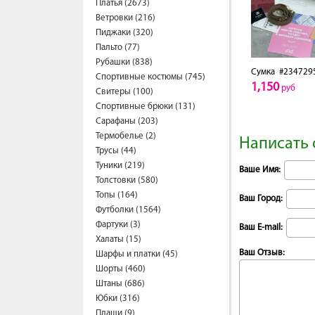
Платья (2673)
Ветровки (216)
Пиджаки (320)
Пальто (77)
Рубашки (838)
Сумка
#234729
Спортивные костюмы (745)
1,150
руб
Свитеры (100)
Спортивные брюки (131)
Сарафаны (203)
Термобелье (2)
Написать 
Трусы (44)
Туники (219)
Ваше Имя:
Толстовки (580)
Топы (164)
Ваш Город:
Футболки (1564)
Фартуки (3)
Ваш E-mail:
Халаты (15)
Ваш Отзыв:
Шарфы и платки (45)
Шорты (460)
Штаны (686)
Юбки (316)
Плащи (9)