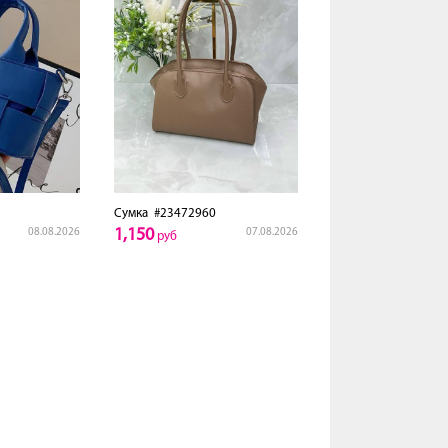
Сумка
#23472960
1,150
08.08.2026
07.08.2026
руб