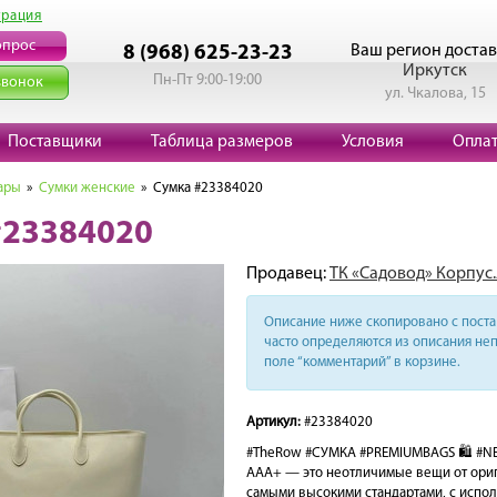
трация
опрос
Ваш регион достав
8 (968) 625-23-23
Иркутск
Пн-Пт 9:00-19:00
звонок
ул. Чкалова, 15
Поставщики
Таблица размеров
Условия
Опла
ары
»
Сумки женские
» Сумка #23384020
#23384020
Продавец:
ТК «Садовод» Корпус.
Описание ниже скопировано с поста 
часто определяются из описания неп
поле “комментарий” в корзине.
Артикул:
#23384020
#TheRow #СУМКА #PREMIUMBAGS 🛍️ #N
ААА+ — это неотличимые вещи от ориг
самыми высокими стандартами, с испо