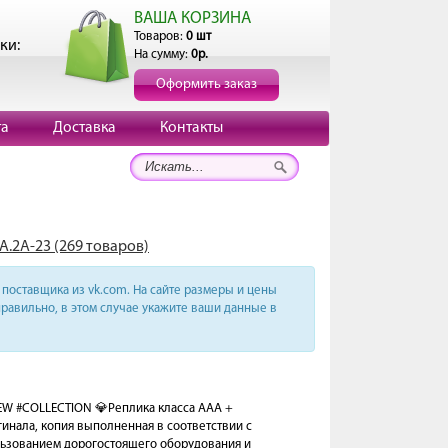
ВАША КОРЗИНА
Товаров:
0 шт
ки:
На сумму:
0р.
Оформить заказ
та
Доставка
Контакты
А.2А-23 (269 товаров)
поставщика из vk.com. На сайте размеры и цены
равильно, в этом случае укажите ваши данные в
EW #COLLECTION 💎Реплика класса AAA +
инала, копия выполненная в соответствии с
льзованием дорогостоящего оборудования и