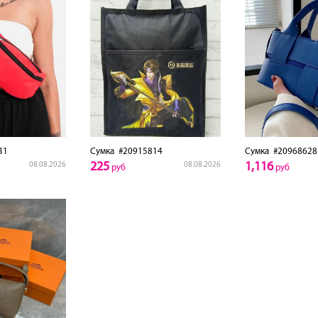
31
Сумка
#20915814
Сумка
#20968628
225
1,116
08.08.2026
08.08.2026
руб
руб