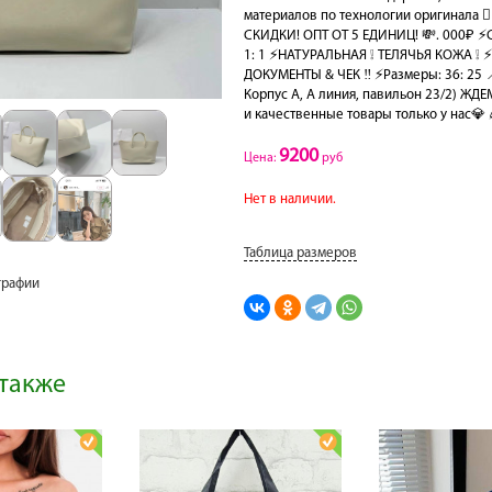
материалов по технологии оригинала 
СКИДКИ! ОПТ ОТ 5 ЕДИНИЦ! 💸. 000₽ 
1: 1 ⚡️НАТУРАЛЬНАЯ ❕ ТЕЛЯЧЬЯ КОЖА ❕ 
ДОКУМЕНТЫ & ЧЕК ‼️ ⚡️Размеры: 36: 25 
Корпус А, А линия, павильон 23/2) ЖД
и качественные товары только у нас💎
9200
Цена:
руб
Нет в наличии.
Таблица размеров
графии
также