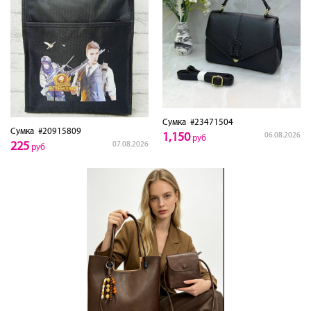
Сумка
#23471504
Сумка
#20915809
1,150
06.08.2026
руб
225
07.08.2026
руб