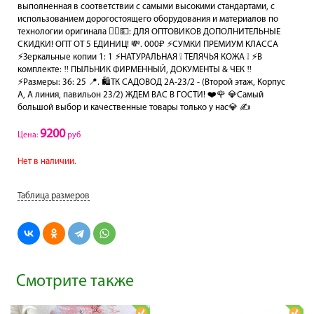
выполненная в соответствии с самыми высокими стандартами, с
использованием дорогостоящего оборудования и материалов по
технологии оригинала 🙋‍♂️💵: ДЛЯ ОПТОВИКОВ ДОПОЛНИТЕЛЬНЫЕ
СКИДКИ! ОПТ ОТ 5 ЕДИНИЦ! 💸. 000₽ ⚡️СУМКИ ПРЕМИУМ КЛАССА
⚡️Зеркальные копии 1: 1 ⚡️НАТУРАЛЬНАЯ ❕ ТЕЛЯЧЬЯ КОЖА ❕ ⚡️В
комплекте: ‼️ ПЫЛЬНИК ФИРМЕННЫЙ, ДОКУМЕНТЫ & ЧЕК ‼️
⚡️Размеры: 36: 25 📍. 🛍️ТК САДОВОД 2А-23/2 - (Второй этаж, Корпус
А, А линия, павильон 23/2) ЖДЕМ ВАС В ГОСТИ! ❤️🌹 💎Самый
большой выбор и качественные товары только у нас💎 ✍️
9200
Цена:
руб
Нет в наличии.
Таблица размеров
Смотрите также