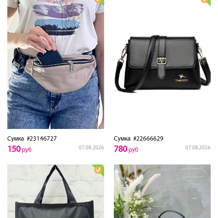
Сумка
#23146727
Сумка
#22666629
150
780
07.08.2026
07.08.2026
руб
руб