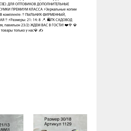
🙋‍♂️💵: ДЛЯ ОПТОВИКОВ ДОПОЛНИТЕЛЬНЫЕ
⚡️СУМКИ ПРЕМИУМ КЛАССА ⚡️Зеркальные копии
⚡️В комплекте: ‼️ ПЫЛЬНИК ФИРМЕННЫЙ,
️ ⚡️Размеры: 21: 14: 8 📍. 🛍️ТК САДОВОД
ния, павильон 23/2) ЖДЕМ ВАС В ГОСТИ! ❤️🌹 💎
товары только у нас💎 ✍️