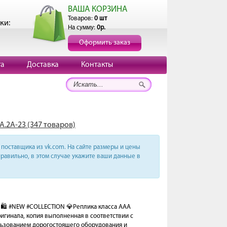
ВАША КОРЗИНА
Товаров:
0 шт
ки:
На сумму:
0р.
Оформить заказ
та
Доставка
Контакты
А.2А-23 (347 товаров)
поставщика из vk.com. На сайте размеры и цены
равильно, в этом случае укажите ваши данные в
🛍️ #NEW #COLLECTION 💎Реплика класса AAA
гинала, копия выполненная в соответствии с
льзованием дорогостоящего оборудования и