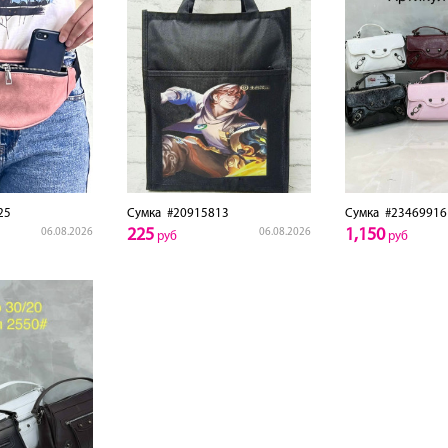
25
Сумка
#20915813
Сумка
#23469916
225
1,150
06.08.2026
06.08.2026
руб
руб