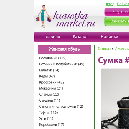
Вход
|
Регис
Задать в
Заказать 
Главная
Каталог
Новинки
Главная
»
Аксессу
Женская обувь
Босоножки (159)
Сумка 
Ботинки и полуботинки (49)
Балетки (14)
Кеды (47)
Кроссовки (432)
Мокасины (21)
Сланцы (22)
Сандали (11)
Сапоги и полусапожки (12)
Туфли (116)
Угги (11)
Коробками (17)