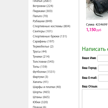
Платья (2687)
Ветровки (224)
Пиджаки (303)
Пальто (70)
Рубашки (849)
Сумка
#234699
Спортивные костюмы (804)
1,150
руб
Свитеры (101)
Спортивные брюки (131)
Сарафаны (197)
Термобелье (2)
Написать 
Трусы (44)
Туники (214)
Ваше Имя:
Толстовки (545)
Топы (159)
Ваш Город:
Футболки (1531)
Фартуки (3)
Ваш E-mail:
Халаты (41)
Ваш Отзыв:
Шарфы и платки (40)
Шорты (465)
Штаны (665)
Юбки (320)
Плащи (6)